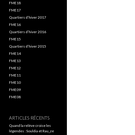
FME18
FME17
Quartiers d’hiver 2017
FME16
Quartiers d’hiver 2016
FME15
Quartiers d’hiver 2015
FME14
FME13
FME12
FME11
FME10
FME09
FME08
ARTICLES RÉCENTS
Quand la relève croise les
légendes : Souldia et Rau_ze