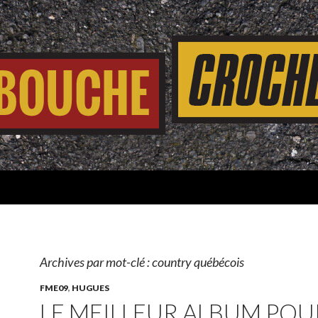
Archives par mot-clé : country québécois
FME09
,
HUGUES
LE MEILLEUR ALBUM POU