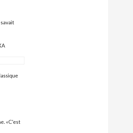
savait
XA
classique
e. «C’est