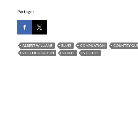
Partager
ALBERT WILLIAMS
BLUES
COMPILATION
COUNTRY QUÉ
ROSCOE GORDON
ROUTE
VOITURE