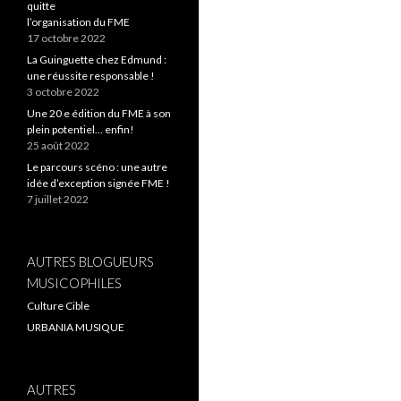
quitte
l’organisation du FME
17 octobre 2022
La Guinguette chez Edmund :
une réussite responsable !
3 octobre 2022
Une 20 e édition du FME à son
plein potentiel… enfin!
25 août 2022
Le parcours scéno : une autre
idée d’exception signée FME !
7 juillet 2022
AUTRES BLOGUEURS
MUSICOPHILES
Culture Cible
URBANIA MUSIQUE
AUTRES