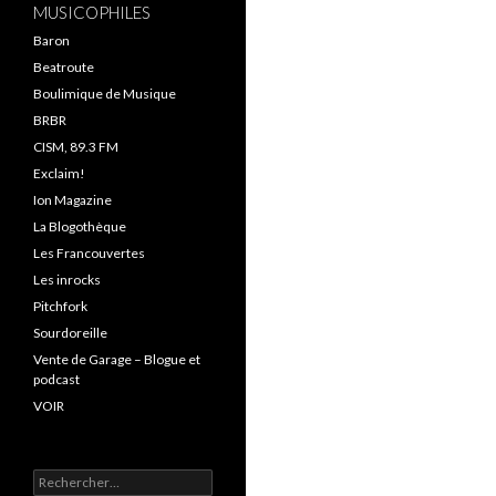
MUSICOPHILES
Baron
Beatroute
Boulimique de Musique
BRBR
CISM, 89.3 FM
Exclaim!
Ion Magazine
La Blogothèque
Les Francouvertes
Les inrocks
Pitchfork
Sourdoreille
Vente de Garage – Blogue et
podcast
VOIR
Rechercher :