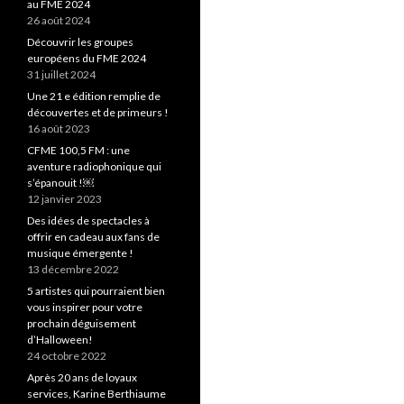
au FME 2024
26 août 2024
Découvrir les groupes
européens du FME 2024
31 juillet 2024
Une 21 e édition remplie de
découvertes et de primeurs !
16 août 2023
CFME 100,5 FM : une
aventure radiophonique qui
s’épanouit !￼
12 janvier 2023
Des idées de spectacles à
offrir en cadeau aux fans de
musique émergente !
13 décembre 2022
5 artistes qui pourraient bien
vous inspirer pour votre
prochain déguisement
d’Halloween!
24 octobre 2022
Après 20 ans de loyaux
services, Karine Berthiaume