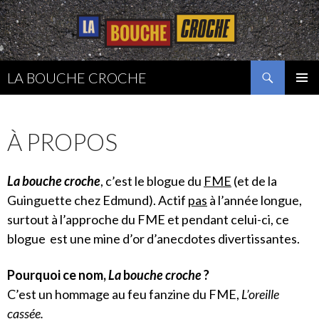
Recherche
LA BOUCHE CROCHE
ALLER
MENU
AU
PRINCI
CONTENU
À PROPOS
La bouche croche
, c’est le blogue du
FME
(et de la
Guinguette chez Edmund). Actif
pas
à l’année longue,
surtout à l’approche du FME et pendant celui-ci, ce
blogue est une mine d’or d’anecdotes divertissantes.
Pourquoi ce nom,
La
b
ouche croche
?
C’est un hommage au feu fanzine du FME,
L’oreille
cassée.