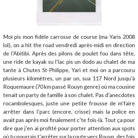
Moi pis mon fidèle carrosse de course (ma Yaris 2008
lol), on a hit the road vendredi après-midi en direction
de l’Abitibi. Après des pilons de poulet fou dans tête,
une ride de kayak su l’lac pis un dodo au chalet de ma
tante à Chutes St-Philippe, Yari et moi on a parcouru
plusieurs kilomètres, un par un, sua 117 Nord jusqu’à
Roquemaure (70 km passé Rouyn genre) où ma cousine
tenait un party de famille à son chalet. Pas d’anecdotes
rocambolesques, juste une petite frousse de m’faire
arrêter dans l’parc (encore, crisse) mais la police en
avait pas après moi finalement c’te fois-là. Tout ça pour
dire que j’en ai profité pour porter attention aux spots
où tu pourrais t’arrêter sur la route vers Rouyn, des fois