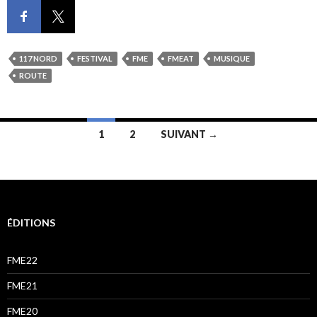
117 NORD
FESTIVAL
FME
FMEAT
MUSIQUE
ROUTE
Navigation
1
2
SUIVANT →
des
articles
ÉDITIONS
FME22
FME21
FME20