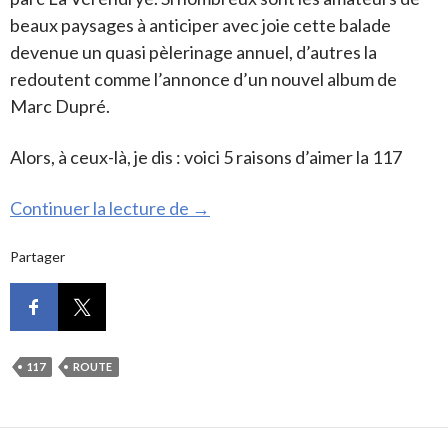
beaux paysages à anticiper avec joie cette balade
devenue un quasi pèlerinage annuel, d’autres la
redoutent comme l’annonce d’un nouvel album de
Marc Dupré.
Alors, à ceux-là, je dis : voici 5 raisons d’aimer la 117
Cinq raisons d’aimer la 117
Continuer la lecture de
→
Partager
117
ROUTE