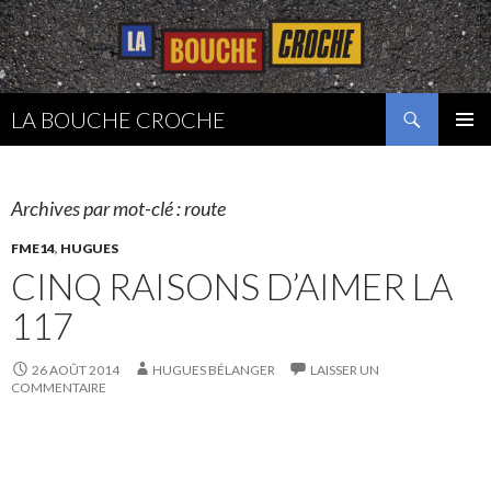
Recherche
LA BOUCHE CROCHE
ALLER
MENU
AU
PRINCI
CONTENU
Archives par mot-clé : route
FME14
,
HUGUES
CINQ RAISONS D’AIMER LA
117
26 AOÛT 2014
HUGUES BÉLANGER
LAISSER UN
COMMENTAIRE