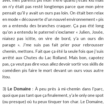
avec mes parents pis mon frère quand j’étais kid mais
on n’y était pas resté longtemps parce que mon père
pensait qu’il y avait un ours pas loin. On était ben relax
en mode « découverte d’un nouvel environnement » pis
on a entendu des branches craquer. Ça pas été long
qu’on a entendu le paternel s’exclamer « Julien, Josée,
niaisez pas icitte, on vire de bord, y’a un ours din
parage ». J’me suis pas fait prier pour rebrousser
chemin, mettons. Fait que ça été la seule fois que j’suis
arrêté aux Chutes du Lac Rolland. Mais bon, capotez
pas, ça veut pas dire vous allez devoir sortir vos skills de
comédien pis faire le mort devant un ours vous autre
itou.
3)
Le Domaine
: À peu près à mi-chemin dans l’parc,
quoi que pas tant que ça finalement, y’a le only one spot
(ou presque) où tu peux tinquer ton char. Le Domaine,