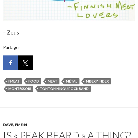
– Zeus
Partager
FMEAT
FOOD
MEAT
MÉTAL
MISERY INDEX
MONTESSORI
TONTON NINOU ROCK BAND
DAVE
,
FME14
IS « PEAK BEARD » A THING?