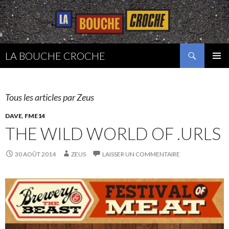
Recherche
LA BOUCHE CROCHE
ALLER
MENU
AU
PRINCI
CONTENU
Tous les articles par Zeus
DAVE
,
FME14
THE WILD WORLD OF .URLS
30 AOÛT 2014
ZEUS
LAISSER UN COMMENTAIRE