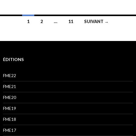
Navigation
1
2
…
11
SUIVANT →
des
articles
ÉDITIONS
FME22
FME21
FME20
FME19
FME18
FME17