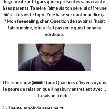
le genre de petit gars que tu présentes sans crainte
à tes parents. Ta mère l’aime pis ton père lui offre une
bière. Tu vois le topo. J’me base sur quoi pour dire ça
? Mon feeeeeling, cher. Question de savoir si l’habit
fait le moine, je lui ai fait passer le questionnaire
nordique.
D’ici son show (iiiiiiiih !) aux Quartiers d’hiver, voyons
le genre de relation que Kingsbury entretient avec…
la saison froide !
1 -Il neige un soir de semaine, tu… :