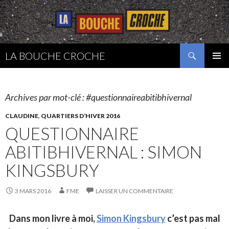
Recherche
LA BOUCHE CROCHE
ALLER
MENU
AU
PRINCI
CONTENU
Archives par mot-clé : #questionnaireabitibhivernal
CLAUDINE
,
QUARTIERS D’HIVER 2016
QUESTIONNAIRE
ABITIBHIVERNAL : SIMON
KINGSBURY
3 MARS 2016
FME
LAISSER UN COMMENTAIRE
Dans mon livre à moi,
Simon Kingsbury
c’est pas mal