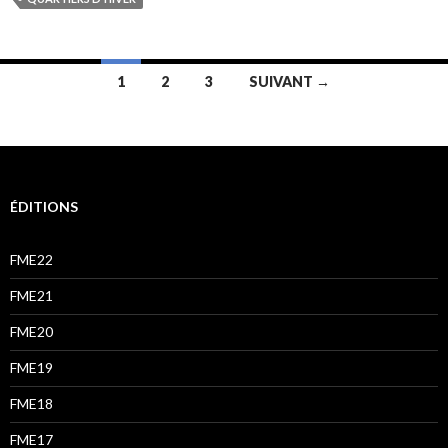
Navigation
1
2
3
SUIVANT →
des
articles
ÉDITIONS
FME22
FME21
FME20
FME19
FME18
FME17