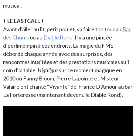
musical.
+ LE LASTCALL +
Avant d’aller au lit, petit poulet, va faire ton tour au
Bar
des Chums
ou au
Diable Rond
. Il y a une pincée
d’perlimpinpin à ces endroits. La magie du FME
déborde chaque année avec des surprises, des
rencontres inusitées et des prestations musicales su’l
coin d’la table.
Highlight
sur ce moment magique en
2010 où Fanny Bloom, Pierre Lapointe et Misteur
Valaire ont chanté “Vivante” de France D’Amour au bar
La Forteresse (maintenant devenu le Diable Rond).