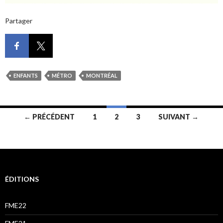
Partager
ENFANTS
MÉTRO
MONTRÉAL
Navigation
← PRÉCÉDENT
1
2
3
SUIVANT →
des
articles
ÉDITIONS
FME22