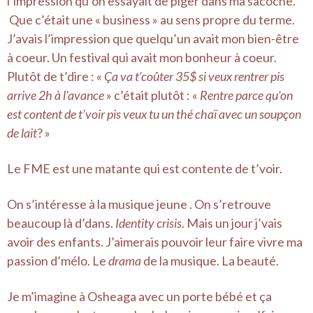
l’impression qu’on essayait de piger dans ma sacoche.
Que c’était une « business » au sens propre du terme.
J’avais l’impression que quelqu’un avait mon bien-être
à coeur. Un festival qui avait mon bonheur à coeur.
Plutôt de t’dire : «
Ça va t’coûter 35$ si veux rentrer pis
arrive 2h à l’avance
» c’était plutôt : «
Rentre parce qu’on
est content de t’voir pis veux tu un thé chaï avec un soupçon
de lait
? »
Le FME est une matante qui est contente de t’voir.
On s’intéresse à la musique jeune . On s’retrouve
beaucoup là d’dans.
Identity crisis
. Mais un jour j’vais
avoir des enfants. J’aimerais pouvoir leur faire vivre ma
passion d’mélo. Le
drama
de la musique. La beauté.
Je m’imagine à Osheaga avec un porte bébé et ça