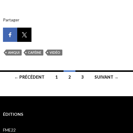
Partager
AMQUI
CAFÉINE
VIDÉO
Navigation
← PRÉCÉDENT
1
2
3
SUIVANT →
des
articles
ÉDITIONS
FME22