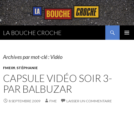
Recherche
LA BOUCHE CROCHE
ALLER
MENU
AU
PRINCI
CONTENU
Archives par mot-clé : Vidéo
FME09
,
STÉPHANIE
CAPSULE VIDÉO SOIR 3-
PAR BALBUZAR
8 SEPTEMBRE 2009
FME
LAISSER UN COMMENTAIRE