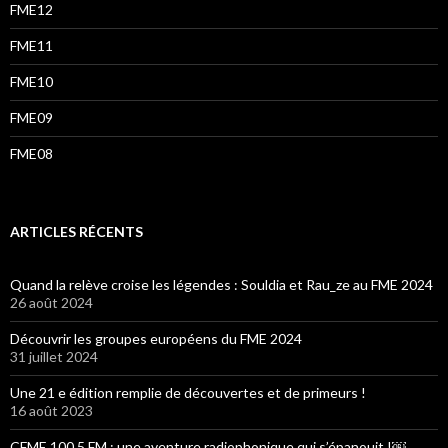
FME12
FME11
FME10
FME09
FME08
ARTICLES RÉCENTS
Quand la relève croise les légendes : Souldia et Rau_ze au FME 2024
26 août 2024
Découvrir les groupes européens du FME 2024
31 juillet 2024
Une 21 e édition remplie de découvertes et de primeurs !
16 août 2023
CFME 100,5 FM : une aventure radiophonique qui s’épanouit !￼