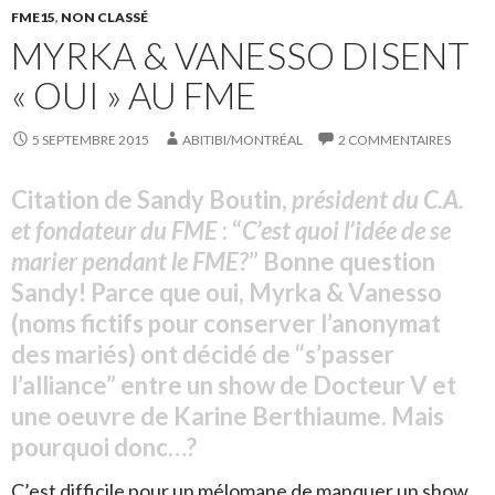
FME15
,
NON CLASSÉ
MYRKA & VANESSO DISENT
« OUI » AU FME
5 SEPTEMBRE 2015
ABITIBI/MONTRÉAL
2 COMMENTAIRES
Citation de Sandy Boutin,
président du C.A.
et fondateur du FME
: “
C’est quoi l’idée de se
marier pendant le FME?
” Bonne question
Sandy! Parce que oui, Myrka & Vanesso
(noms fictifs pour conserver l’anonymat
des mariés) ont décidé de “s’passer
l’alliance” entre un show de Docteur V et
une oeuvre de Karine Berthiaume. Mais
pourquoi donc…?
C’est difficile pour un mélomane de manquer un show.