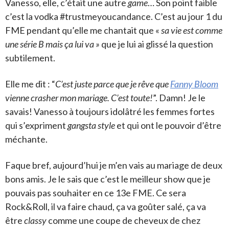
Vanesso, elle, c’était une autre
game
… Son point faible
c’est la vodka #trustmeyoucandance. C’est au jour 1 du
FME pendant qu’elle me chantait que «
sa vie est comme
une série B mais ça lui va »
que je lui ai glissé la question
subtilement.
Elle me dit : “
C’est juste parce que je rêve que
Fanny Bloom
vienne crasher mon mariage. C’est toute!
”. Damn! Je le
savais! Vanesso à toujours idolâtré les femmes fortes
qui s’expriment
gangsta style
et qui ont le pouvoir d’être
méchante.
Faque bref, aujourd’hui je m’en vais au mariage de deux
bons amis. Je le sais que c’est le meilleur show que je
pouvais pas souhaiter en ce 13e FME. Ce sera
Rock&Roll, il va faire chaud, ça va goûter salé, ça va
être
classy
comme une coupe de cheveux de chez