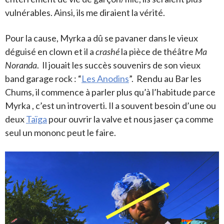
vulnérables. Ainsi, ils me diraient la vérité.
Pour la cause, Myrka a dû se pavaner dans le vieux
déguisé en clown et il a
crashé
la pièce de théâtre
Ma
Noranda
. Il jouait les succès souvenirs de son vieux
band garage rock : “
Les Anodins
”. Rendu au Bar les
Chums, il commence à parler plus qu’à l’habitude parce
Myrka , c’est un introverti. Il a souvent besoin d’une ou
deux
Taïga
pour ouvrir la valve et nous jaser ça comme
seul un mononc peut le faire.