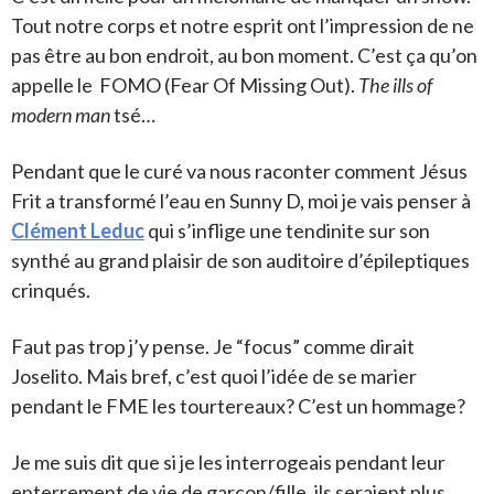
Tout notre corps et notre esprit ont l’impression de ne
pas être au bon endroit, au bon moment. C’est ça qu’on
appelle le FOMO (Fear Of Missing Out).
The ills of
modern man
tsé…
Pendant que le curé va nous raconter comment Jésus
Frit a transformé l’eau en Sunny D, moi je vais penser à
Clément Leduc
qui s’inflige une tendinite sur son
synthé au grand plaisir de son auditoire d’épileptiques
crinqués.
Faut pas trop j’y pense. Je “focus” comme dirait
Joselito. Mais bref, c’est quoi l’idée de se marier
pendant le FME les tourtereaux? C’est un hommage?
Je me suis dit que si je les interrogeais pendant leur
enterrement de vie de garçon/fille, ils seraient plus