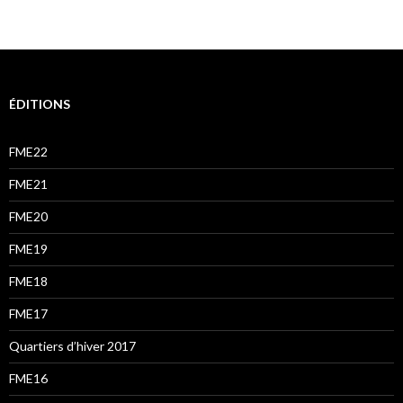
des
articles
ÉDITIONS
FME22
FME21
FME20
FME19
FME18
FME17
Quartiers d’hiver 2017
FME16