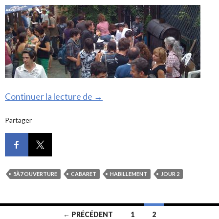
Arrivée et 5 à 7 d’ouverture
Continuer la lecture de
→
Partager
5À7 OUVERTURE
CABARET
HABILLEMENT
JOUR 2
Navigation
← PRÉCÉDENT
1
2