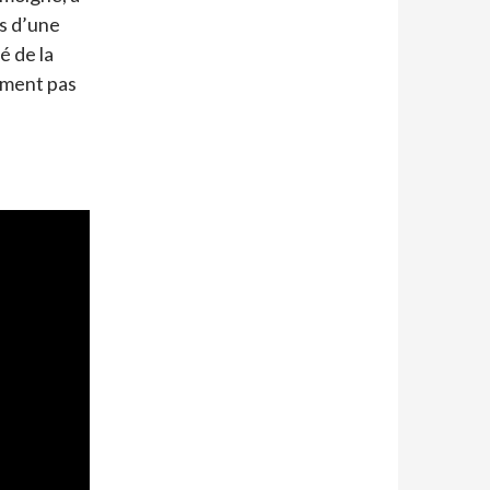
us d’une
é de la
nement pas