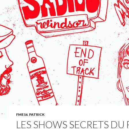
FME16
,
PATRICK
LES SHOWS SECRETS DU F