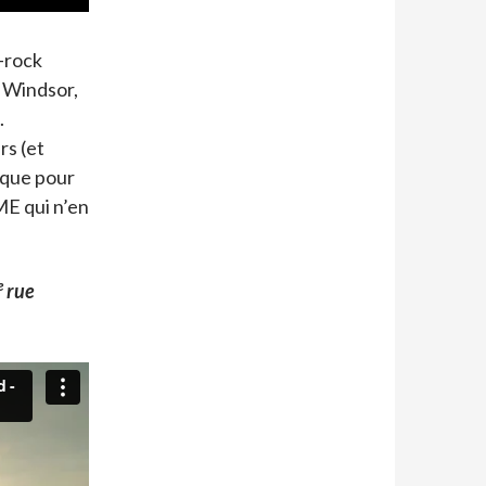
y-rock
e Windsor,
.
rs (et
 que pour
ME qui n’en
e
rue