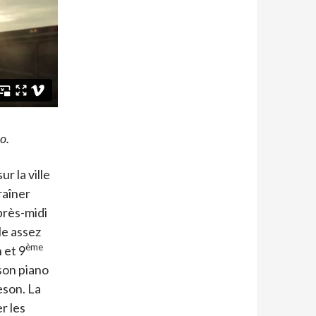
o.
r la ville
traîner
après-midi
le assez
ème
 et 9
son piano
eson. La
r les