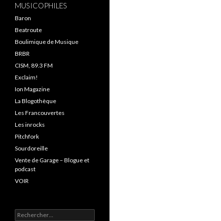
MUSICOPHILES
Baron
Beatroute
Boulimique de Musique
BRBR
CISM, 89.3 FM
Exclaim!
Ion Magazine
La Blogothèque
Les Francouvertes
Les inrocks
Pitchfork
Sourdoreille
Vente de Garage – Blogue et
podcast
VOIR
Rechercher :