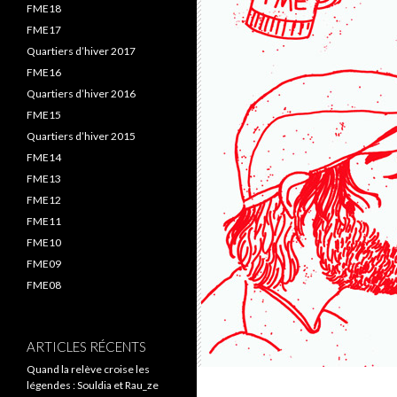
FME18
FME17
Quartiers d’hiver 2017
FME16
Quartiers d’hiver 2016
FME15
Quartiers d’hiver 2015
FME14
FME13
FME12
FME11
FME10
FME09
FME08
ARTICLES RÉCENTS
Quand la relève croise les
légendes : Souldia et Rau_ze