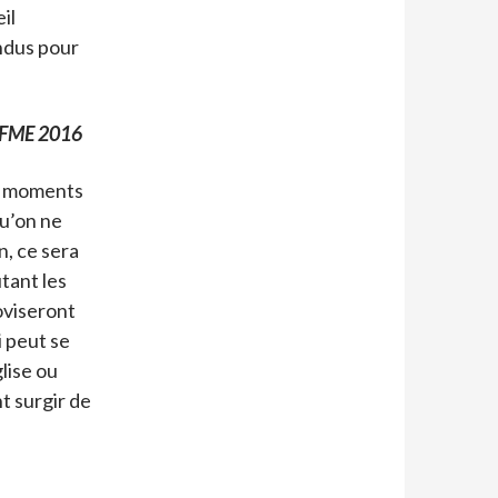
il
endus pour
/ FME 2016
es moments
qu’on ne
n, ce sera
tant les
oviseront
i peut se
lise ou
t surgir de