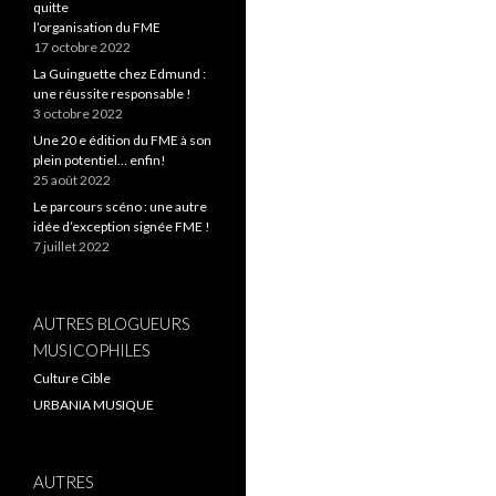
quitte
l’organisation du FME
17 octobre 2022
La Guinguette chez Edmund :
une réussite responsable !
3 octobre 2022
Une 20 e édition du FME à son
plein potentiel… enfin!
25 août 2022
Le parcours scéno : une autre
idée d’exception signée FME !
7 juillet 2022
AUTRES BLOGUEURS
MUSICOPHILES
Culture Cible
URBANIA MUSIQUE
AUTRES