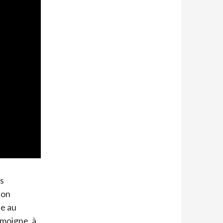
es
bon
e au
émoigne, à