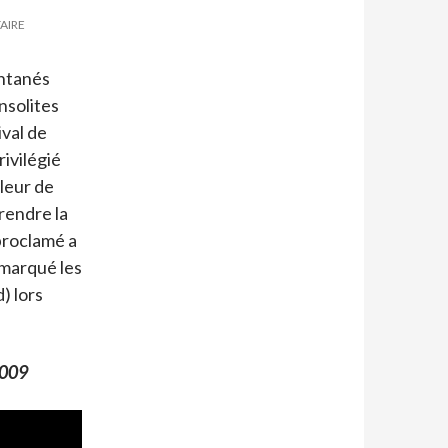
AIRE
ontanés
nsolites
val de
ivilégié
aleur de
rendre la
proclamé a
 marqué les
d) lors
2009