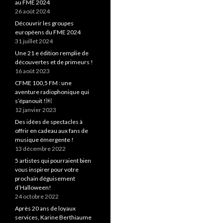
au FME 2024
26 août 2024
Découvrir les groupes
européens du FME 2024
31 juillet 2024
Une 21 e édition remplie de
découvertes et de primeurs !
16 août 2023
CFME 100,5 FM : une
aventure radiophonique qui
s’épanouit !￼
12 janvier 2023
Des idées de spectacles à
offrir en cadeau aux fans de
musique émergente !
13 décembre 2022
5 artistes qui pourraient bien
vous inspirer pour votre
prochain déguisement
d’Halloween!
24 octobre 2022
Après 20 ans de loyaux
services, Karine Berthiaume