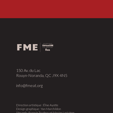
150 Av. du Lac
Rouyn-Noranda, QC J9X 4N5
info@fmeat.org
Direction artistique : Élise Ayotte
Design graphique : Yan Marchildon
Site web : Francis Trudeau et Maxim Larivière